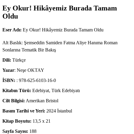
Ey Okur! Hikâyemiz Burada Tamam
Oldu
Eser Adı:
Ey Okur! Hikâyemiz Burada Tamam Oldu
Alt Baslık: Şemseddin Samiden Fatma Aliye Hanıma Roman
Sonlarına Tematik Bir Bakış
Dili:
Türkçe
Yazar
: Neşe OKTAY
İSBN:
: 978-625-6103-16-0
Kitabın Türü:
Edebiyat, Türk Edebiyatı
Cilt Bilgisi:
Amerikan Bristol
Basım Tarihi ve Yeri:
2024 İstanbul
Kitap Boyutu:
13,5 x 21
Sayfa Sayısı:
188