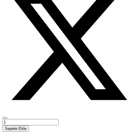
Ey
Okur!
Sepete Ekle
Hikâyemiz