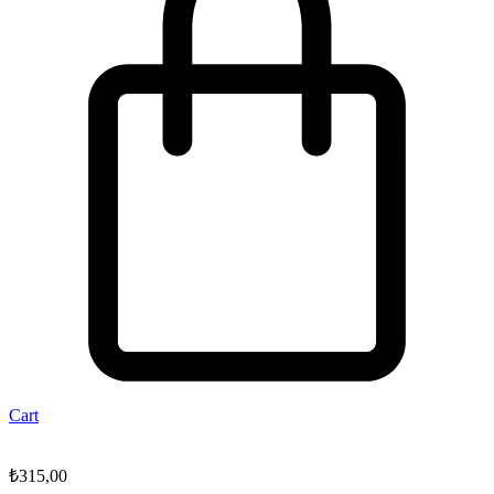
Cart
₺
315,00