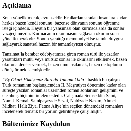
Burada
Açıklama
Tamam
Oldu
adet
Sona yönelik merak, evrenseldir. Krallardan sıradan insanlara kadar
herkes bazen kendi sonunu, bazense dünyanın sonunu öğrenme
isteği içindedir. Hayatın bir yansıması olan kurmacalarda da sonlar
vazgeçilmezdir. Kurmacanın okunmasını sağlayan okurun sona
yönelik merakıdır. Sonun yarattığı memnuniyet ise tatmin duygusu
sağlayarak sanatsal hazzın bir tamamlayıcısı olmuştur.
Tanzimat’la beraber edebiyatımıza giren roman türü ile yazarlar
yarattıkları mutlu veya mutsuz sonlar ile okurlarını etkilemek, bazen
okuruna dersler vermek, bazen umut aşılamak, bazen de toplumu
dönüştürmek istemişlerdir.
“Ey Okur! Hikâyemiz Burada Tamam Oldu”
başlıklı bu çalışma
Türk romanının başlangıcından II. Meşrutiyet dönemine kadar olan
süreçte yazılan romanlar üzerinden roman sonlarının gelişimini ve
ele alınış biçimini irdelemektedir. Çalışmada Şemseddin Sami,
Namık Kemal, Samipaşazade Sezai, Nabizade Nazım, Ahmet
Midhat, Halit Ziya, Fatma Aliye’nin seçilen dönemdeki romanları
incelenerek tematik bir yorum getirilmeye çalışılmıştır.
Bültenimize Kaydolun