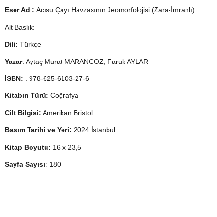
Eser Adı:
Acısu Çayı Havzasının Jeomorfolojisi (Zara-İmranlı)
Alt Baslık:
Dili:
Türkçe
Yazar
: Aytaç Murat MARANGOZ, Faruk AYLAR
İSBN:
: 978-625-6103-27-6
Kitabın Türü:
Coğrafya
Cilt Bilgisi:
Amerikan Bristol
Basım Tarihi ve Yeri:
2024 İstanbul
Kitap Boyutu:
16 x 23,5
Sayfa Sayısı:
180