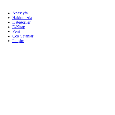
İçeriğe
atla
Anasayfa
Hakkımızda
Kategoriler
E-Kitap
Yeni
Çok Satanlar
İletişim