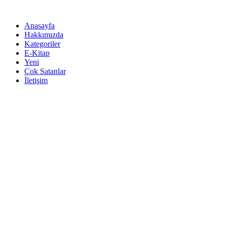
İçeriğe
atla
Anasayfa
Hakkımızda
Kategoriler
E-Kitap
Yeni
Çok Satanlar
İletişim