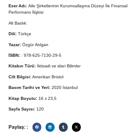
Eser Adı:
Aile Şirketlerinin Kurumsallaşma Düzeyi İle Finansal
Performans İlişkisi
Alt Baslık:
Dili:
Türkçe
Yazar:
Özgür Atılgan
İSBN:
: 978-625-7130-29-5
Kitabın Türü:
İktisadi ve idari Bilimler
Cilt Bilgisi:
Amerikan Bristol
Basım Tarihi ve Yeri:
2020 İstanbul
Kitap Boyutu:
16 x 23,5
Sayfa Sayısı:
120
Paylaş: :