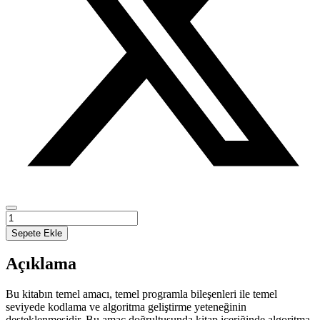
Algoritma
Test
Sepete Ekle
Programları
adet
Açıklama
Bu kitabın temel amacı, temel programla bileşenleri ile temel
seviyede kodlama ve algoritma geliştirme yeteneğinin
desteklenmesidir. Bu amaç doğrultusunda kitap içeriğinde algoritma