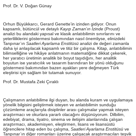
Prof. Dr. V. Doğan Günay
Orhun Büyükkarcı, Gerard Genette’in izinden gidiyor. Onun
kapsamlı, bütüncül ve detaylı
Kayıp Zaman’ın İzinde
(Proust)
analizi bu alandaki yapısal ve klasik anlatıbilimin sınırlarını ve
yeterliliklerini göstermesi bakımından nasıl önemliyse, elinizdeki
Tanpınar’ın
Saatleri Ayarlama Enstitüsü
analizi de değeri zamanla
daha iyi anlaşılacak kapsamlı ve titiz bir çalışma. Kitap, anlatıbilimin
bilimselliğine ve hikâye anlatmanın matematiğine dikkat çekerek,
her yaratıcı üretimin analitik bir boyut taşıdığını, her analitik
boyutun ise yaratıcılık ve tasarım barındıran bir yönü olduğunu
göstermesi bakımından bazen ayakları yere değmeyen Türk
eleştirisi için sağlam bir tutamak sunuyor.
Prof. Dr. Mustafa Zeki Çıraklı
Çalışmanın anlatıbilime ilgi duyan, bu alanda kuram ve uygulamaya
yönelik bilgisini geliştirmek isteyen ve anlatıbilimin sunduğu
çözümleme araçlarıyla disiplinler arası çalışmalar yapmak isteyen
araştırmacı ve okurlara yararlı olacağını düşünüyorum. Dilbilim,
edebiyat, drama, tiyatro, sinema ve iletişim alanlarında çalışan
araştırmacı, akademisyen, eleştirmen, lisans ve lisansüstü
öğrencilere hitap eden bu çalışma,
Saatleri Ayarlama Enstitüsü
ve
Tanpınar’ın diğer romanları üzerine çalışacak araştırmacıları teşvik