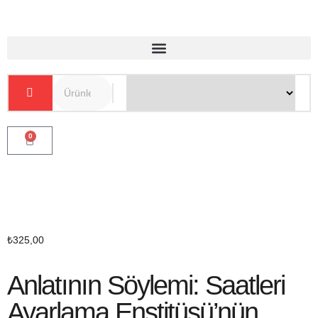
0
₺
325,00
Anlatının Söylemi: Saatleri
Ayarlama Enstitüsü’nün