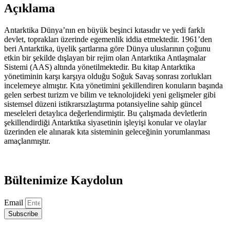
Güncel
Açıklama
Meseleler
adet
Antarktika Dünya’nın en büyük beşinci kıtasıdır ve yedi farklı
devlet, toprakları üzerinde egemenlik iddia etmektedir. 1961’den
beri Antarktika, üyelik şartlarına göre Dünya uluslarının çoğunu
etkin bir şekilde dışlayan bir rejim olan Antarktika Antlaşmalar
Sistemi (AAS) altında yönetilmektedir. Bu kitap Antarktika
yönetiminin karşı karşıya olduğu Soğuk Savaş sonrası zorlukları
incelemeye almıştır. Kıta yönetimini şekillendiren konuların başında
gelen serbest turizm ve bilim ve teknolojideki yeni gelişmeler gibi
sistemsel düzeni istikrarsızlaştırma potansiyeline sahip güncel
meseleleri detaylıca değerlendirmiştir. Bu çalışmada devletlerin
şekillendirdiği Antarktika siyasetinin işleyişi konular ve olaylar
üzerinden ele alınarak kıta sisteminin geleceğinin yorumlanması
amaçlanmıştır.
Bültenimize Kaydolun
Email
Subscribe