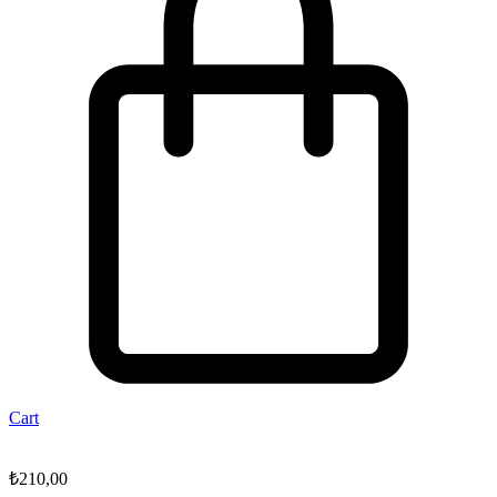
Cart
₺
210,00