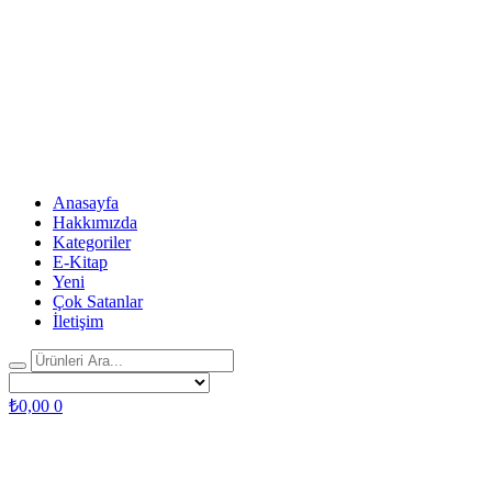
Anasayfa
Hakkımızda
Kategoriler
E-Kitap
Yeni
Çok Satanlar
İletişim
₺
0,00
0