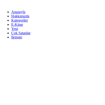
İçeriğe
atla
Anasayfa
Hakkımızda
Kategoriler
E-Kitap
Yeni
Çok Satanlar
İletişim