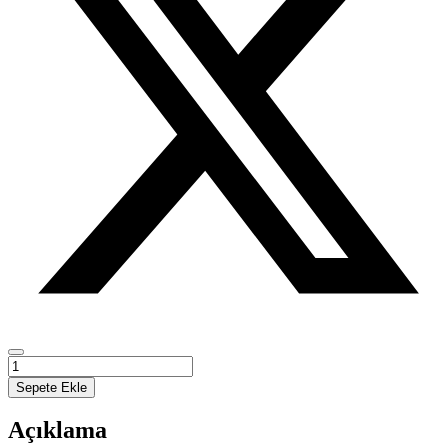
Avrupa
Birliği
Sepete Ekle
Kuruluşu,
Organları
Açıklama
ve