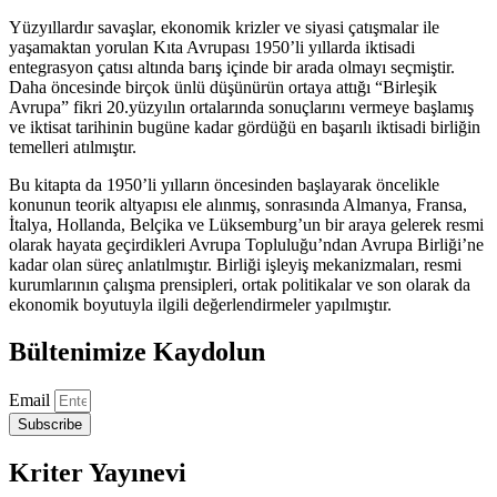
Ekonomik
Boyutu
Yüzyıllardır savaşlar, ekonomik krizler ve siyasi çatışmalar ile
adet
yaşamaktan yorulan Kıta Avrupası 1950’li yıllarda iktisadi
entegrasyon çatısı altında barış içinde bir arada olmayı seçmiştir.
Daha öncesinde birçok ünlü düşünürün ortaya attığı “Birleşik
Avrupa” fikri 20.yüzyılın ortalarında sonuçlarını vermeye başlamış
ve iktisat tarihinin bugüne kadar gördüğü en başarılı iktisadi birliğin
temelleri atılmıştır.
Bu kitapta da 1950’li yılların öncesinden başlayarak öncelikle
konunun teorik altyapısı ele alınmış, sonrasında Almanya, Fransa,
İtalya, Hollanda, Belçika ve Lüksemburg’un bir araya gelerek resmi
olarak hayata geçirdikleri Avrupa Topluluğu’ndan Avrupa Birliği’ne
kadar olan süreç anlatılmıştır. Birliği işleyiş mekanizmaları, resmi
kurumlarının çalışma prensipleri, ortak politikalar ve son olarak da
ekonomik boyutuyla ilgili değerlendirmeler yapılmıştır.
Bültenimize Kaydolun
Email
Subscribe
Kriter Yayınevi