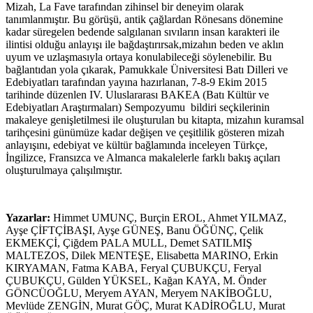
Mizah, La Fave tarafından zihinsel bir deneyim olarak
tanımlanmıştır. Bu görüşü, antik çağlardan Rönesans dönemine
kadar süregelen bedende salgılanan sıvıların insan karakteri ile
ilintisi olduğu anlayışı ile bağdaştırırsak,mizahın beden ve aklın
uyum ve uzlaşmasıyla ortaya konulabileceği söylenebilir. Bu
bağlantıdan yola çıkarak, Pamukkale Üniversitesi Batı Dilleri ve
Edebiyatları tarafından yayına hazırlanan, 7-8-9 Ekim 2015
tarihinde düzenlen IV. Uluslararası BAKEA (Batı Kültür ve
Edebiyatları Araştırmaları) Sempozyumu bildiri seçkilerinin
makaleye genişletilmesi ile oluşturulan bu kitapta, mizahın kuramsal
tarihçesini günümüze kadar değişen ve çeşitlilik gösteren mizah
anlayışını, edebiyat ve kültür bağlamında inceleyen Türkçe,
İngilizce, Fransızca ve Almanca makalelerle farklı bakış açıları
oluşturulmaya çalışılmıştır.
Yazarlar:
Himmet UMUNÇ, Burçin EROL, Ahmet YILMAZ,
Ayşe ÇİFTÇİBAŞI, Ayşe GÜNEŞ, Banu ÖĞÜNÇ, Çelik
EKMEKÇİ, Çiğdem PALA MULL, Demet SATILMIŞ
MALTEZOS, Dilek MENTEŞE, Elisabetta MARINO, Erkin
KIRYAMAN, Fatma KABA, Feryal ÇUBUKÇU, Feryal
ÇUBUKÇU, Gülden YÜKSEL, Kağan KAYA, M. Önder
GÖNCÜOĞLU, Meryem AYAN, Meryem NAKİBOĞLU,
Mevlüde ZENGİN, Murat GÖÇ, Murat KADİROĞLU, Murat