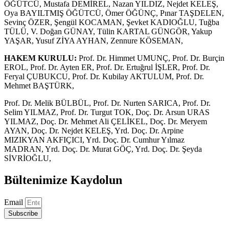
ÖĞÜTCÜ, Mustafa DEMİREL, Nazan YILDIZ, Nejdet KELEŞ,
Oya BAYILTMIŞ ÖĞÜTCÜ, Ömer ÖĞÜNÇ, Pınar TAŞDELEN,
Sevinç ÖZER, Şengül KOCAMAN, Şevket KADIOĞLU, Tuğba
TÜLÜ, V. Doğan GÜNAY, Tülin KARTAL GÜNGÖR, Yakup
YAŞAR, Yusuf ZİYA AYHAN, Zennure KÖSEMAN,
HAKEM KURULU:
Prof. Dr. Himmet UMUNÇ, Prof. Dr. Burçin
EROL, Prof. Dr. Ayten ER, Prof. Dr. Ertuğrul İŞLER, Prof. Dr.
Feryal ÇUBUKCU, Prof. Dr. Kubilay AKTULUM, Prof. Dr.
Mehmet BAŞTÜRK,
Prof. Dr. Melik BÜLBÜL, Prof. Dr. Nurten SARICA, Prof. Dr.
Selim YILMAZ, Prof. Dr. Turgut TOK, Doç. Dr. Arsun URAS
YILMAZ, Doç. Dr. Mehmet Ali ÇELİKEL, Doç. Dr. Meryem
AYAN, Doç. Dr. Nejdet KELEŞ, Yrd. Doç. Dr. Arpine
MIZIKYAN AKFIÇICI, Yrd. Doç. Dr. Cumhur Yılmaz
MADRAN, Yrd. Doç. Dr. Murat GÖÇ, Yrd. Doç. Dr. Şeyda
SİVRİOĞLU,
Bültenimize Kaydolun
Email
Subscribe