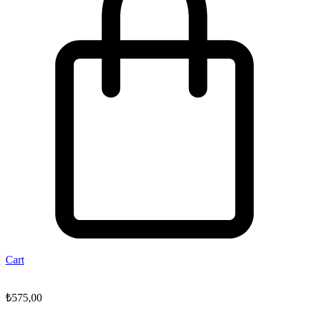
Cart
₺
575,00