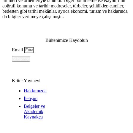
ürünleri ve örnekleriyle tanıtıldı. Diğer bölümlerde ise Bayburt’un
coğrafi konumu ve tarihi; medreseler, türbeler, şehitlikler, camiler,
bedesten gibi tarihi mekânlar, ayrıca ekonomi, turizm ve haklarında
da bilgiler verilmeye çalışılmıştır.
Bültenimize Kaydolun
Email
Subscribe
Kriter Yayınevi
Hakkımızda
İletişim
Belgeler ve
Akademik
Kaynakça