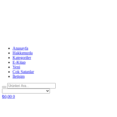
Anasayfa
Hakkımızda
Kategoriler
E-Kitap
Yeni
Çok Satanlar
İletişim
₺
0,00
0