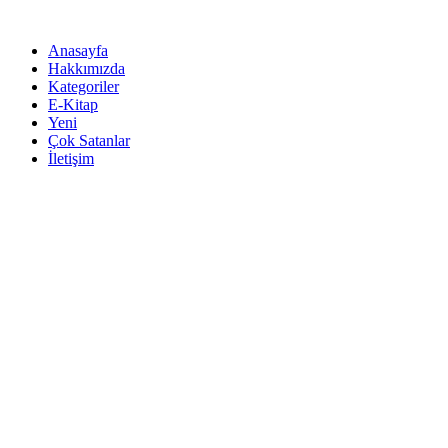
İçeriğe
atla
Anasayfa
Hakkımızda
Kategoriler
E-Kitap
Yeni
Çok Satanlar
İletişim