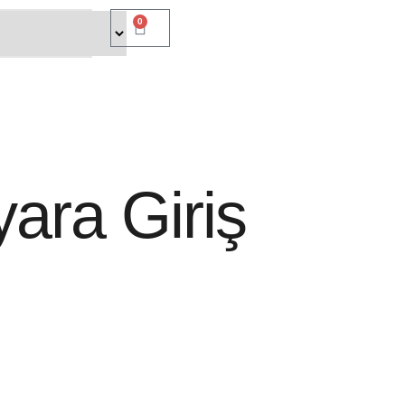
0
yara Giriş