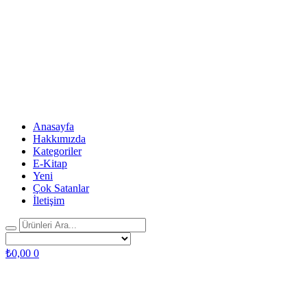
Anasayfa
Hakkımızda
Kategoriler
E-Kitap
Yeni
Çok Satanlar
İletişim
₺
0,00
0