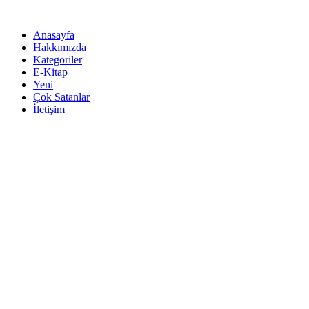
İçeriğe
atla
Anasayfa
Hakkımızda
Kategoriler
E-Kitap
Yeni
Çok Satanlar
İletişim