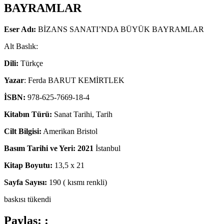
BAYRAMLAR
Eser Adı:
BİZANS SANATI’NDA BÜYÜK BAYRAMLAR
Alt Baslık:
Dili:
Türkçe
Yazar
: Ferda BARUT KEMİRTLEK
İSBN:
978-625-7669-18-4
Kitabın Türü:
Sanat Tarihi, Tarih
Cilt Bilgisi:
Amerikan Bristol
Basım Tarihi ve Yeri: 2021
İstanbul
Kitap Boyutu:
13,5 x 21
Sayfa Sayısı:
190 ( kısmı renkli)
baskısı tükendi
Paylaş: :