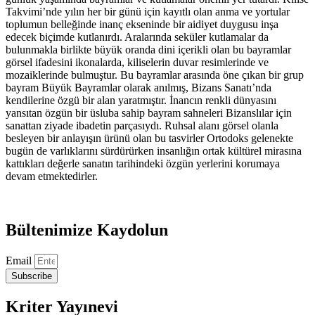
Takvimi’nde yılın her bir günü için kayıtlı olan anma ve yortular
toplumun belleğinde inanç ekseninde bir aidiyet duygusu inşa
edecek biçimde kutlanırdı. Aralarında seküler kutlamalar da
bulunmakla birlikte büyük oranda dini içerikli olan bu bayramlar
görsel ifadesini ikonalarda, kiliselerin duvar resimlerinde ve
mozaiklerinde bulmuştur. Bu bayramlar arasında öne çıkan bir grup
bayram Büyük Bayramlar olarak anılmış, Bizans Sanatı’nda
kendilerine özgü bir alan yaratmıştır. İnancın renkli dünyasını
yansıtan özgün bir üsluba sahip bayram sahneleri Bizanslılar için
sanattan ziyade ibadetin parçasıydı. Ruhsal alanı görsel olanla
besleyen bir anlayışın ürünü olan bu tasvirler Ortodoks gelenekte
bugün de varlıklarını sürdürürken insanlığın ortak kültürel mirasına
kattıkları değerle sanatın tarihindeki özgün yerlerini korumaya
devam etmektedirler.
Bültenimize Kaydolun
Email
Subscribe
Kriter Yayınevi