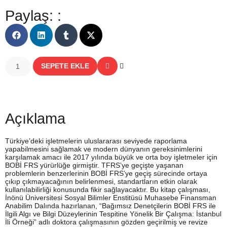
Paylaş: :
SEPETE EKLE
Açıklama
Türkiye’deki işletmelerin uluslararası seviyede raporlama
yapabilmesini sağlamak ve modern dünyanın gereksinimlerini
karşılamak amacı ile 2017 yılında büyük ve orta boy işletmeler için
BOBİ FRS yürürlüğe girmiştir. TFRS’ye geçişte yaşanan
problemlerin benzerlerinin BOBİ FRS’ye geçiş sürecinde ortaya
çıkıp çıkmayacağının belirlenmesi, standartların etkin olarak
kullanılabilirliği konusunda fikir sağlayacaktır. Bu kitap çalışması,
İnönü Üniversitesi Sosyal Bilimler Enstitüsü Muhasebe Finansman
Anabilim Dalında hazırlanan, “Bağımsız Denetçilerin BOBİ FRS ile
İlgili Algı ve Bilgi Düzeylerinin Tespitine Yönelik Bir Çalışma: İstanbul
İli Örneği” adlı doktora çalışmasının gözden geçirilmiş ve revize