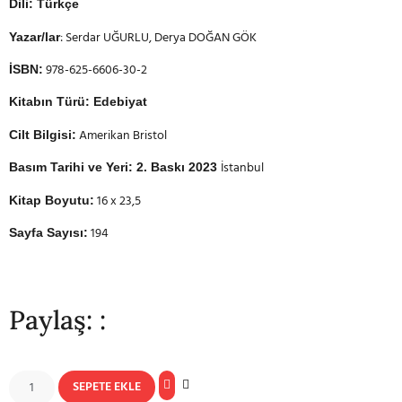
Dili: Türkçe
: Serdar UĞURLU, Derya DOĞAN GÖK
Yazar/lar
978-625-6606-30-2
İSBN:
Kitabın Türü: Edebiyat
Amerikan Bristol
Cilt Bilgisi:
İstanbul
Basım Tarihi ve Yeri: 2. Baskı 2023
16 x 23,5
Kitap Boyutu:
194
Sayfa Sayısı:
Paylaş: :
SEPETE EKLE