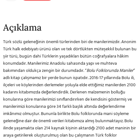
Açıklama
Türk sözlü geleneğinin önemli türlerinden biri de manilerimizdir. Anonim
Türk halk edebiyatı ürünü olan ve tek dörtlükten müteşekkil bulunan bu
şiir türü, bugün dahi Türklerin yaşadıkları bütün coğrafyalara hâkim
konumdadır. Manilerimiz Anadolu sahasında yapı ve muhteva
bakımından oldukça zengin bir durumdadır. “
Bolu Folklorunda Maniler
”
adlı kitap çalışmamız bir yerde bunun ispatıdır. 2016-17 yıllarında Bolu ili,
ilçeleri ve köylerinden derlemeler yoluyla elde ettiğimiz manilerden 2100
kadarını kitabımızda değerlendirdik. Derlenen malzemenin bolluğu
konularına göre manilerimizi sınıflandırırken de kendisini göstermiş ve
manilerimizi konularına göre 34 farklı başlık altında değerlendirme
imkânımız olmuştur. Bununla birlikte Bolu folklorunda mani söyleme
geleneğine dair de önemli verileri kitabımıza almış bulunmaktayız. Bolu
ilinde yaşamakta olan 214 kaynak kişinin aktardığı 2100 adet maninin bir
araya getirilerek oluşturulmuş olan bu çalışmanın Türk folklor