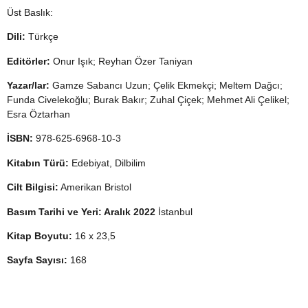
Üst Baslık:
Dili:
Türkçe
Editörler:
Onur Işık; Reyhan Özer Taniyan
Yazar/lar:
Gamze Sabancı Uzun; Çelik Ekmekçi; Meltem Dağcı;
Funda Civelekoğlu; Burak Bakır; Zuhal Çiçek; Mehmet Ali Çelikel;
Esra Öztarhan
İSBN:
978-625-6968-10-3
Kitabın Türü:
Edebiyat, Dilbilim
Cilt Bilgisi:
Amerikan Bristol
Basım Tarihi ve Yeri: Aralık 2022
İstanbul
Kitap Boyutu:
16 x 23,5
Sayfa Sayısı:
168