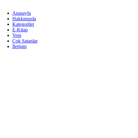
İçeriğe
atla
Anasayfa
Hakkımızda
Kategoriler
E-Kitap
Yeni
Çok Satanlar
İletişim