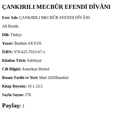
ÇANKIRILI MECBÛR EFENDİ DÎVÂNI
Eser Adı:
ÇANKIRILI MECBÛR EFENDİ DÎVÂNI
Alt Baslık:
Dili:
Türkçe
Yazar:
İbrahim AKYOL
İSBN:
978-625-7033-67-1
Kitabın Türü:
Edebiyat
Cilt Bilgisi:
Amerikan Bristol
Basım Tarihi ve Yeri:
Mart 2020İstanbul
Kitap Boyutu:
16 x 23,5
Sayfa Sayısı:
278
Paylaş: :