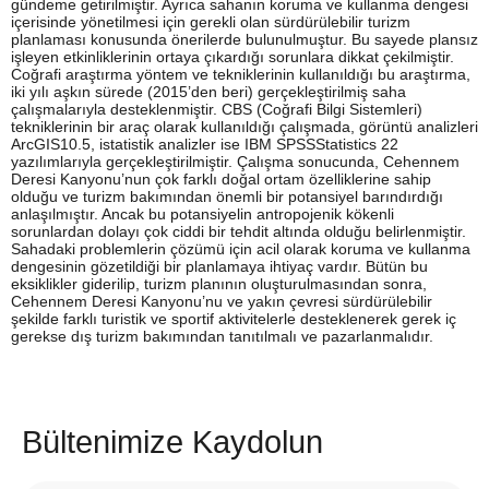
gündeme getirilmiştir. Ayrıca sahanın koruma ve kullanma dengesi
içerisinde yönetilmesi için gerekli olan sürdürülebilir turizm
planlaması konusunda önerilerde bulunulmuştur. Bu sayede plansız
işleyen etkinliklerinin ortaya çıkardığı sorunlara dikkat çekilmiştir.
Coğrafi araştırma yöntem ve tekniklerinin kullanıldığı bu araştırma,
iki yılı aşkın sürede (2015’den beri) gerçekleştirilmiş saha
çalışmalarıyla desteklenmiştir. CBS (Coğrafi Bilgi Sistemleri)
tekniklerinin bir araç olarak kullanıldığı çalışmada, görüntü analizleri
ArcGIS10.5, istatistik analizler ise IBM SPSSStatistics 22
yazılımlarıyla gerçekleştirilmiştir. Çalışma sonucunda, Cehennem
Deresi Kanyonu’nun çok farklı doğal ortam özelliklerine sahip
olduğu ve turizm bakımından önemli bir potansiyel barındırdığı
anlaşılmıştır. Ancak bu potansiyelin antropojenik kökenli
sorunlardan dolayı çok ciddi bir tehdit altında olduğu belirlenmiştir.
Sahadaki problemlerin çözümü için acil olarak koruma ve kullanma
dengesinin gözetildiği bir planlamaya ihtiyaç vardır. Bütün bu
eksiklikler giderilip, turizm planının oluşturulmasından sonra,
Cehennem Deresi Kanyonu’nu ve yakın çevresi sürdürülebilir
şekilde farklı turistik ve sportif aktivitelerle desteklenerek gerek iç
gerekse dış turizm bakımından tanıtılmalı ve pazarlanmalıdır.
Bültenimize Kaydolun