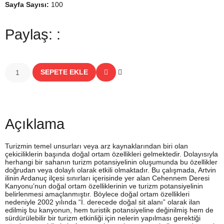
Sayfa Sayısı:
100
Paylaş: :
SEPETE EKLE
Açıklama
Turizmin temel unsurları veya arz kaynaklarından biri olan
çekiciliklerin başında doğal ortam özellikleri gelmektedir. Dolayısıyla
herhangi bir sahanın turizm potansiyelinin oluşumunda bu özellikler
doğrudan veya dolaylı olarak etkili olmaktadır. Bu çalışmada, Artvin
ilinin Ardanuç ilçesi sınırları içerisinde yer alan Cehennem Deresi
Kanyonu’nun doğal ortam özelliklerinin ve turizm potansiyelinin
belirlenmesi amaçlanmıştır. Böylece doğal ortam özellikleri
nedeniyle 2002 yılında “I. derecede doğal sit alanı” olarak ilan
edilmiş bu kanyonun, hem turistik potansiyeline değinilmiş hem de
sürdürülebilir bir turizm etkinliği için nelerin yapılması gerektiği