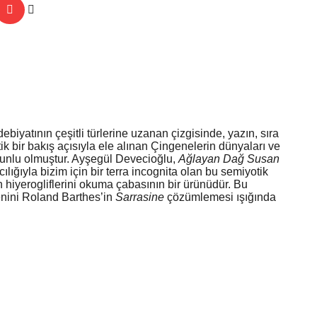
iyatının çeşitli türlerine uzanan çizgisinde, yazın, sıra
k bir bakış açısıyla ele alınan Çingenelerin dünyaları ve
orunlu olmuştur. Ayşegül Devecioğlu,
Ağlayan Dağ Susan
lığıyla bizim için bir terra incognita olan bu semiyotik
 hiyerogliflerini okuma çabasının bir ürünüdür. Bu
enini Roland Barthes’in
Sarrasine
çözümlemesi ışığında