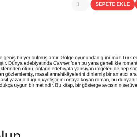
SEPETE EKLE
ne geniş bir yer bulmuşlardır. Gölge oyunundan günümüz Türk edeb
ıştır. Dünya edebiyatında
Carmen’
den bu yana genellikle romanti
eliklerinden ötürü, onların edebiyata yansıyan imgeleri de hep s
 gözlemlemiş, masallarını/hikâyelerini dinlemiş bir anlatıcı aracı
nasıl yazar olduğunu/yetiştiğini ortaya koyan roman, bu dünyanın
ldukça uygun bir metindir. Bu kitap, bir gösterge avcısının serüv
lun