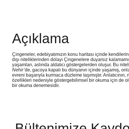
Açıklama
Çingeneler, edebiyatımızın konu haritası içinde kendileri
dışı niteliklerinden dolayı Çingenelere duyarsız kalamam
yaşamları, aslında aldatıcı göstergelerden oluşur. Bu nit
Nehir’
de, gacoya kapalı bu dünyanın içinde yaşamış, onları
evreni başarıyla kurmaca düzleme taşımıştır. Anlatıcının, 
özellikleri nedeniyle göstergebilimsel bir okuma için de o
bir okuma denemesidir.
Bültenimize Kaydo