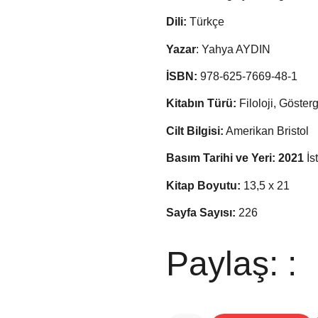
Dili:
Türkçe
Yazar
: Yahya AYDIN
İSBN:
978-625-7669-48-1
Kitabın Türü:
Filoloji, Göster
Cilt Bilgisi:
Amerikan Bristol
Basım Tarihi ve Yeri: 2021
İs
Kitap Boyutu:
13,5 x 21
Sayfa Sayısı:
226
Paylaş: :