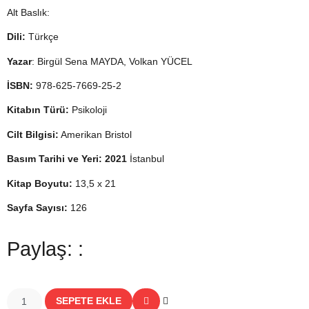
Alt Baslık:
Dili:
Türkçe
Yazar
: Birgül Sena MAYDA, Volkan YÜCEL
İSBN:
978-625-7669-25-2
Kitabın Türü:
Psikoloji
Cilt Bilgisi:
Amerikan Bristol
Basım Tarihi ve Yeri: 2021
İstanbul
Kitap Boyutu:
13,5 x 21
Sayfa Sayısı:
126
Paylaş: :
SEPETE EKLE