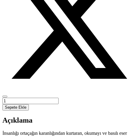
Demokrat
Parti
Sepete Ekle
Dönemi
Basında
Açıklama
Sosyal
Politika
adet
İnsanlığı ortaçağın karanlığından kurtaran, okumayı ve basılı eser