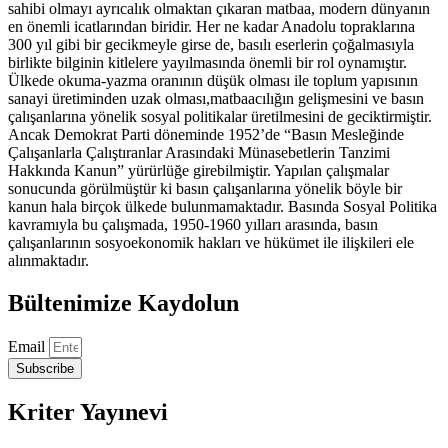
sahibi olmayı ayrıcalık olmaktan çıkaran matbaa, modern dünyanın
en önemli icatlarından biridir. Her ne kadar Anadolu topraklarına
300 yıl gibi bir gecikmeyle girse de, basılı eserlerin çoğalmasıyla
birlikte bilginin kitlelere yayılmasında önemli bir rol oynamıştır.
Ülkede okuma-yazma oranının düşük olması ile toplum yapısının
sanayi üretiminden uzak olması,matbaacılığın gelişmesini ve basın
çalışanlarına yönelik sosyal politikalar üretilmesini de geciktirmiştir.
Ancak Demokrat Parti döneminde 1952’de “Basın Mesleğinde
Çalışanlarla Çalıştıranlar Arasındaki Münasebetlerin Tanzimi
Hakkında Kanun” yürürlüğe girebilmiştir. Yapılan çalışmalar
sonucunda görülmüştür ki basın çalışanlarına yönelik böyle bir
kanun hala birçok ülkede bulunmamaktadır. Basında Sosyal Politika
kavramıyla bu çalışmada, 1950-1960 yılları arasında, basın
çalışanlarının sosyoekonomik hakları ve hükümet ile ilişkileri ele
alınmaktadır.
Bültenimize Kaydolun
Email
Subscribe
Kriter Yayınevi