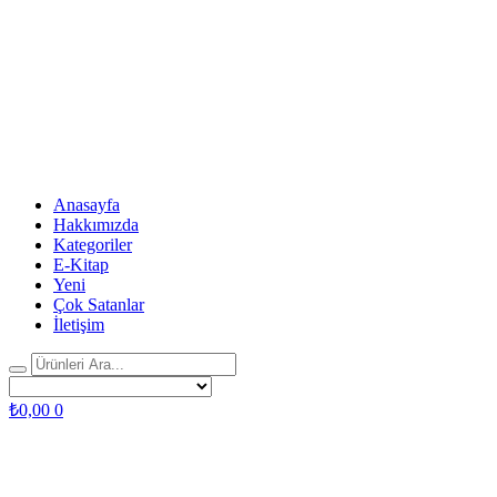
Anasayfa
Hakkımızda
Kategoriler
E-Kitap
Yeni
Çok Satanlar
İletişim
₺
0,00
0