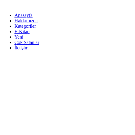
İçeriğe
atla
Anasayfa
Hakkımızda
Kategoriler
E-Kitap
Yeni
Çok Satanlar
İletişim