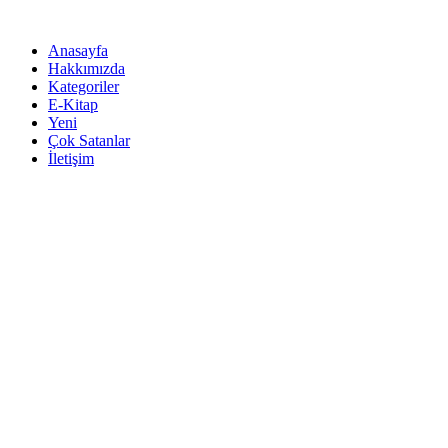
İçeriğe
atla
Anasayfa
Hakkımızda
Kategoriler
E-Kitap
Yeni
Çok Satanlar
İletişim