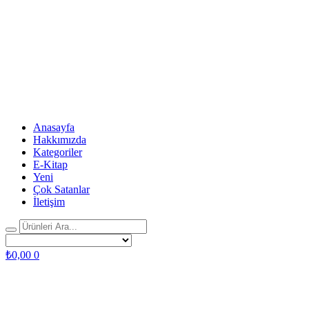
Anasayfa
Hakkımızda
Kategoriler
E-Kitap
Yeni
Çok Satanlar
İletişim
₺
0,00
0