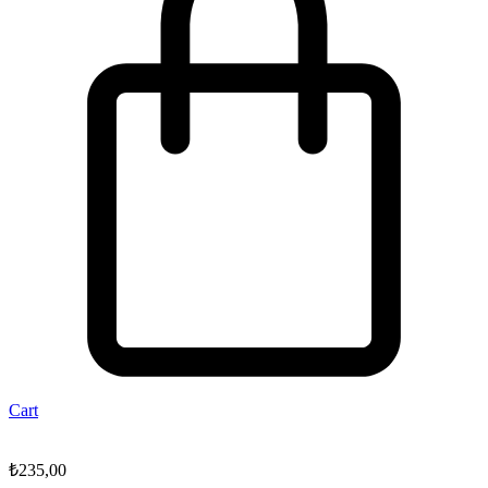
Cart
₺
235,00