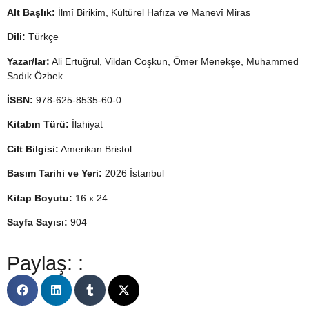
Alt Başlık
:
İlmî Birikim, Kültürel Hafıza ve Manevî Miras
Dili:
Türkçe
Yazar/lar:
Ali Ertuğrul, Vildan Coşkun, Ömer Menekşe, Muhammed
Sadık Özbek
İSBN:
978-625-8535-60-0
Kitabın Türü:
İlahiyat
Cilt Bilgisi:
Amerikan Bristol
Basım Tarihi ve Yeri:
2026 İstanbul
Kitap Boyutu:
16 x 24
Sayfa Sayısı:
904
Paylaş: :