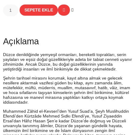
SEPETE EKLE
Açıklama
Düzce denildiğinde yemyeşil ormanları, bereketli toprakları, serin
yaylaları ve eşsiz doğal güzellikleriyle adeta bir tabiat cenneti uyanır
zihnimizde. Ancak Düzce, bu doğal güzelliklerinin yanında
yetiştirdiği insanları ve ilmî birikimiyle de dikkat çekmektedir.
Şehrin tarihsel mirasını korumak, kayıt altına almak ve gelecek
nesillere aktarmak vazifesi güden bu kitap, aynı zamanda âlim,
mütefekkir, müftü, müderris, muallim, mutasavvıf, hatib, vâiz, imam
ve hoca sıfatlarını taşıyan kimselerin şehrin ilmî birikimine, kültürel
hafızasına ve manevî mirasına yaptıkları katkıyı ortaya koymak
iddiasındadır.
Muhammed Zâhid el-Kevserî’den Yusuf Suad’a, Şeyh Muslihuddin
Efendi’den Kürtzâde Mehmed Sıdkı Efendi’ye, Yusuf Ziyaeddin
Ersal’dan Hâfız Hasan Şen’e kadar Düzce’de doğmuş ve Düzceli
unvanıyla tanınmış âlimler, Düzce’de yaşanan gündelik hayata,
ülkemizin ilmî birikimine ve de İslam dünyasının zengin ilmî