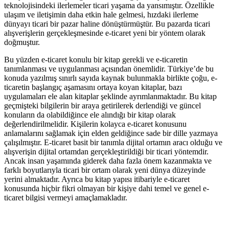
teknolojisindeki ilerlemeler ticari yaşama da yansımıştır. Özellikle
ulaşım ve iletişimin daha etkin hale gelmesi, hızdaki ilerleme
dünyayı ticari bir pazar haline dönüştürmüştür. Bu pazarda ticari
alışverişlerin gerçekleşmesinde e-ticaret yeni bir yöntem olarak
doğmuştur.
Bu yüzden e-ticaret konulu bir kitap gerekli ve e-ticaretin
tanımlanması ve uygulanması açısından önemlidir. Türkiye’de bu
konuda yazılmış sınırlı sayıda kaynak bulunmakla birlikte çoğu, e-
ticaretin başlangıç aşamasını ortaya koyan kitaplar, bazı
uygulamaları ele alan kitaplar şeklinde ayrımlanmaktadır. Bu kitap
geçmişteki bilgilerin bir araya getirilerek derlendiği ve güncel
konuların da olabildiğince ele alındığı bir kitap olarak
değerlendirilmelidir. Kişilerin kolayca e-ticaret konusunu
anlamalarını sağlamak için elden geldiğince sade bir dille yazmaya
çalışılmıştır. E-ticaret basit bir tanımla dijital ortamın aracı olduğu ve
alışverişin dijital ortamdan gerçekleştirildiği bir ticari yöntemdir.
Ancak insan yaşamında giderek daha fazla önem kazanmakta ve
farklı boyutlarıyla ticari bir ortam olarak yeni dünya düzeyinde
yerini almaktadır. Ayrıca bu kitap yapısı itibariyle e-ticaret
konusunda hiçbir fikri olmayan bir kişiye dahi temel ve genel e-
ticaret bilgisi vermeyi amaçlamakladır.