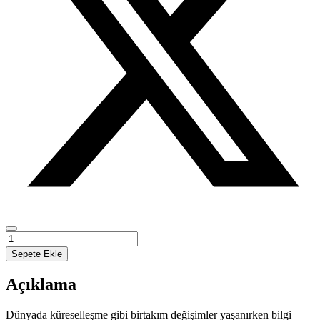
E-
TİCARET
Sepete Ekle
KAVRAMLAR
GELİŞİM
Açıklama
VE
UYGULAMALAR
adet
Dünyada küreselleşme gibi birtakım değişimler yaşanırken bilgi