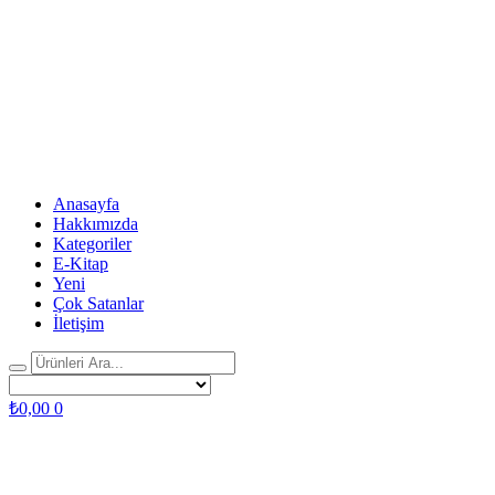
Anasayfa
Hakkımızda
Kategoriler
E-Kitap
Yeni
Çok Satanlar
İletişim
₺
0,00
0