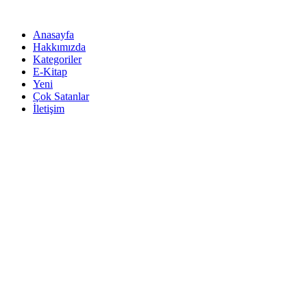
İçeriğe
atla
Anasayfa
Hakkımızda
Kategoriler
E-Kitap
Yeni
Çok Satanlar
İletişim