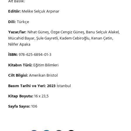
Alt Baslık:
Editör:
Melike Selçuk Arpınar
Dili:
Türkçe
Yazar/lar:
Nihat Güneş, Özge Cengiz Güneş, Banu Selçuk Alakel,
Mücahid Bayar, Şule Gayretli, Kadem Cebiroğlu, Kenan Çetin,
Nilifer Apaka
İSBN:
978-625-6894-01-3
Kitabın Türü:
Eğitim Bilimleri
Cilt Bilgisi:
Amerikan Bristol
Basım Tarihi ve Yeri: 2023
İstanbul
Kitap Boyutu:
16 x 23,5
Sayfa Sayısı:
106