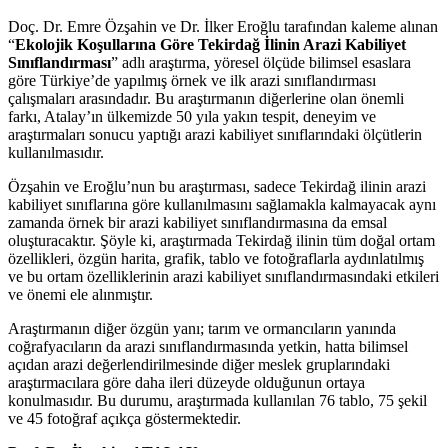
Arazi
Kabiliyet
Doç. Dr. Emre Özşahin ve Dr. İlker Eroğlu tarafından kaleme alınan
Sınıflandırması
“
Ekolojik Koşullarına Göre Tekirdağ İlinin Arazi Kabiliyet
adet
Sınıflandırması
” adlı araştırma, yöresel ölçüde bilimsel esaslara
göre Türkiye’de yapılmış örnek ve ilk arazi sınıflandırması
çalışmaları arasındadır. Bu araştırmanın diğerlerine olan önemli
farkı, Atalay’ın ülkemizde 50 yıla yakın tespit, deneyim ve
araştırmaları sonucu yaptığı arazi kabiliyet sınıflarındaki ölçütlerin
kullanılmasıdır.
Özşahin ve Eroğlu’nun bu araştırması, sadece Tekirdağ ilinin arazi
kabiliyet sınıflarına göre kullanılmasını sağlamakla kalmayacak aynı
zamanda örnek bir arazi kabiliyet sınıflandırmasına da emsal
oluşturacaktır. Şöyle ki, araştırmada Tekirdağ ilinin tüm doğal ortam
özellikleri, özgün harita, grafik, tablo ve fotoğraflarla aydınlatılmış
ve bu ortam özelliklerinin arazi kabiliyet sınıflandırmasındaki etkileri
ve önemi ele alınmıştır.
Araştırmanın diğer özgün yanı; tarım ve ormancıların yanında
coğrafyacıların da arazi sınıflandırmasında yetkin, hatta bilimsel
açıdan arazi değerlendirilmesinde diğer meslek gruplarındaki
araştırmacılara göre daha ileri düzeyde olduğunun ortaya
konulmasıdır. Bu durumu, araştırmada kullanılan 76 tablo, 75 şekil
ve 45 fotoğraf açıkça göstermektedir.