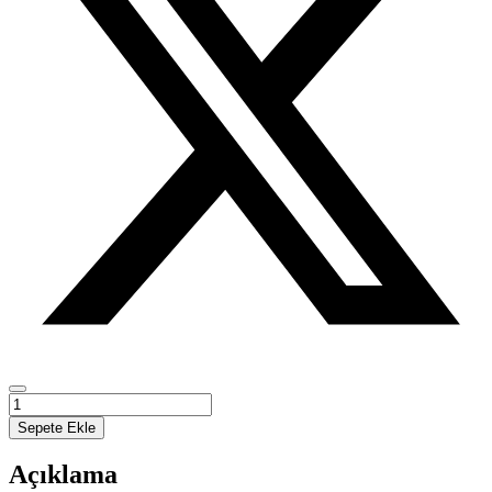
Ekolojik
Koşullara
Sepete Ekle
Göre
Tekirdağ
Açıklama
İlinin