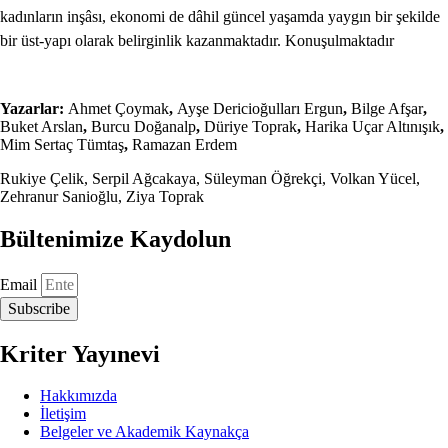
kadınların inşâsı, ekonomi de dâhil güncel yaşamda yaygın bir şekilde
bir üst-yapı olarak belirginlik kazanmaktadır. Konuşulmaktadır
Yazarlar:
Ahmet Çoymak
,
Ayşe Dericioğulları Ergun
,
Bilge Afşar
,
Buket Arslan
,
Burcu Doğanalp
,
Düriye Toprak
,
Harika Uçar Altınışık
,
Mim Sertaç Tümtaş
,
Ramazan Erdem
Rukiye Çelik, Serpil Ağcakaya, Süleyman Öğrekçi, Volkan Yücel,
Zehranur Sanioğlu, Ziya Toprak
Bültenimize Kaydolun
Email
Subscribe
Kriter Yayınevi
Hakkımızda
İletişim
Belgeler ve Akademik Kaynakça