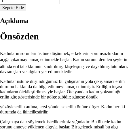
SOSYOLOJİ
Sepete Ekle
ve
KADIN
Açıklama
adet
Önsözden
Kadınların sorunları üstüne düşünmek, erkeklerin sorumsuzluklarını
açığa çıkarmayı amaç edinmekle başlar. Kadın sorunu denilen şeylerin
altında eril tahakkümün sindirilmiş, klişeleşmiş ve dayatılmış tutumları,
davranışları ve algıları yer edinmektedir.
Kadınlar üstüne düşündüğümüz bu çalışmanın yola çıkış amacı erilin
durumu hakkında da bilgi edinmeyi amaç edinmiştir. Erilliğin inşası
kadınların ötekileştirilmesiyle başlar. Öte yandan kadın yoksunluğu
erilin güç gösterisinde bir gölge gibidir; güneşe dönük
yüzüyle erilin ardına, tersi yönde ise erilin önüne düşer. Kadın her iki
durumda da ikincilleştirilir.
Çalışmaya dair söylemek istediklerimiz yığınladır. Bu ülkede kadın
sorunu anneye yüklenen algıyla başlar. Bir gelenek misali bu algı