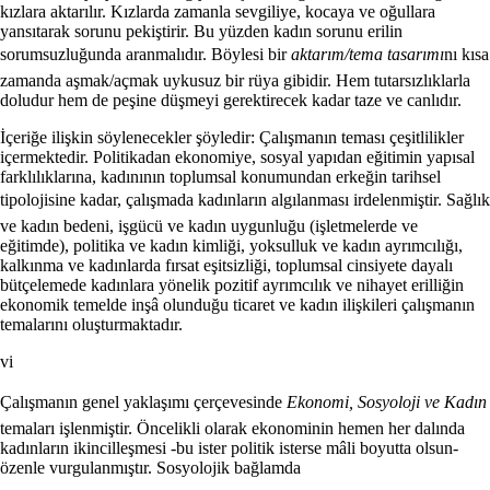
kızlara aktarılır. Kızlarda zamanla sevgiliye, kocaya ve oğullara
yansıtarak sorunu pekiştirir. Bu yüzden kadın sorunu erilin
sorumsuzluğunda aranmalıdır. Böylesi bir 
aktarım/tema tasarımı
nı kısa
zamanda aşmak/açmak uykusuz bir rüya gibidir. Hem tutarsızlıklarla
doludur hem de peşine düşmeyi gerektirecek kadar taze ve canlıdır.
İçeriğe ilişkin söylenecekler şöyledir: Çalışmanın teması çeşitlilikler
içermektedir. Politikadan ekonomiye, sosyal yapıdan eğitimin yapısal
farklılıklarına, kadınının toplumsal konumundan erkeğin tarihsel
tipolojisine kadar, çalışmada kadınların algılanması irdelenmiştir. Sağlık
ve kadın bedeni, işgücü ve kadın uygunluğu (işletmelerde ve
eğitimde), politika ve kadın kimliği, yoksulluk ve kadın ayrımcılığı,
kalkınma ve kadınlarda fırsat eşitsizliği, toplumsal cinsiyete dayalı
bütçelemede kadınlara yönelik pozitif ayrımcılık ve nihayet erilliğin
ekonomik temelde inşâ olunduğu ticaret ve kadın ilişkileri çalışmanın
temalarını oluşturmaktadır.
vi
Çalışmanın genel yaklaşımı çerçevesinde 
Ekonomi, Sosyoloji ve Kadın
temaları işlenmiştir. Öncelikli olarak ekonominin hemen her dalında
kadınların ikincilleşmesi -bu ister politik isterse mâli boyutta olsun-
özenle vurgulanmıştır. Sosyolojik bağlamda