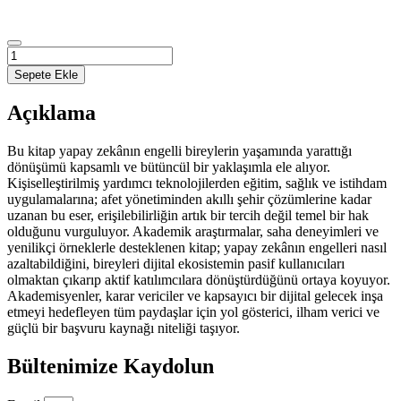
Engelsiz
Bilişim
Sepete Ekle
2025:
Yapay
Açıklama
Zekâ
Çağında
Erişilebilirlik
Bu kitap yapay zekânın engelli bireylerin yaşamında yarattığı
adet
dönüşümü kapsamlı ve bütüncül bir yaklaşımla ele alıyor.
Kişiselleştirilmiş yardımcı teknolojilerden eğitim, sağlık ve istihdam
uygulamalarına; afet yönetiminden akıllı şehir çözümlerine kadar
uzanan bu eser, erişilebilirliğin artık bir tercih değil temel bir hak
olduğunu vurguluyor. Akademik araştırmalar, saha deneyimleri ve
yenilikçi örneklerle desteklenen kitap; yapay zekânın engelleri nasıl
azaltabildiğini, bireyleri dijital ekosistemin pasif kullanıcıları
olmaktan çıkarıp aktif katılımcılara dönüştürdüğünü ortaya koyuyor.
Akademisyenler, karar vericiler ve kapsayıcı bir dijital gelecek inşa
etmeyi hedefleyen tüm paydaşlar için yol gösterici, ilham verici ve
güçlü bir başvuru kaynağı niteliği taşıyor.
Bültenimize Kaydolun