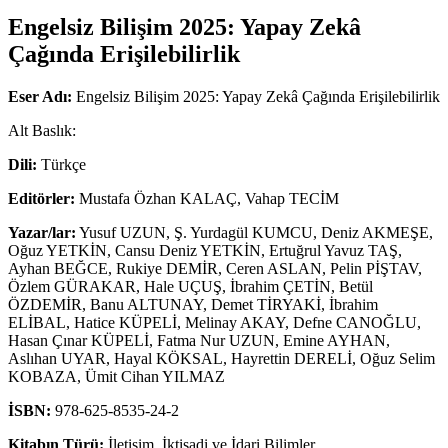
Engelsiz Bilişim 2025: Yapay Zekâ
Çağında Erişilebilirlik
Eser Adı:
Engelsiz Bilişim 2025: Yapay Zekâ Çağında Erişilebilirlik
Alt Baslık:
Dili:
Türkçe
Editörler:
Mustafa Özhan KALAÇ, Vahap TECİM
Yazar/lar:
Yusuf UZUN, Ş. Yurdagül KUMCU, Deniz AKMEŞE,
Oğuz YETKİN, Cansu Deniz YETKİN, Ertuğrul Yavuz TAŞ,
Ayhan BEĞCE, Rukiye DEMİR, Ceren ASLAN, Pelin PİŞTAV,
Özlem GÜRAKAR, Hale UÇUŞ, İbrahim ÇETİN, Betül
ÖZDEMİR, Banu ALTUNAY, Demet TİRYAKİ, İbrahim
ELİBAL, Hatice KÜPELİ, Melinay AKAY, Defne CANOĞLU,
Hasan Çınar KÜPELİ, Fatma Nur UZUN, Emine AYHAN,
Aslıhan UYAR, Hayal KÖKSAL, Hayrettin DERELİ, Oğuz Selim
KOBAZA, Ümit Cihan YILMAZ
İSBN:
978-625-8535-24-2
Kitabın Türü:
İletişim, İktisadi ve İdari Bilimler