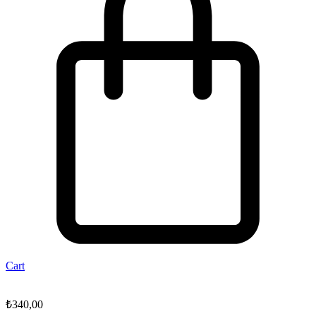
Cart
₺
340,00