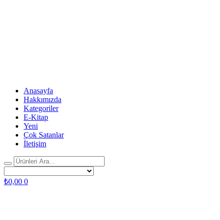
Anasayfa
Hakkımızda
Kategoriler
E-Kitap
Yeni
Çok Satanlar
İletişim
₺
0,00
0