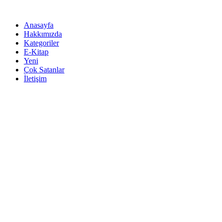
İçeriğe
atla
Anasayfa
Hakkımızda
Kategoriler
E-Kitap
Yeni
Çok Satanlar
İletişim