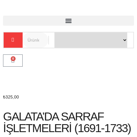
0
₺
325,00
GALATA’DA SARRAF
İŞLETMELERİ (1691-1733)