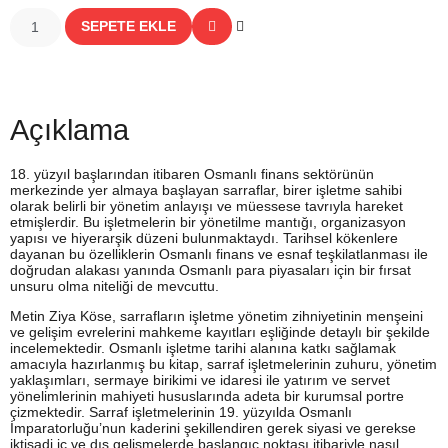
SEPETE EKLE
Açıklama
18. yüzyıl başlarından itibaren Osmanlı finans sektörünün
merkezinde yer almaya başlayan sarraflar, birer işletme sahibi
olarak belirli bir yönetim anlayışı ve müessese tavrıyla hareket
etmişlerdir. Bu işletmelerin bir yönetilme mantığı, organizasyon
yapısı ve hiyerarşik düzeni bulunmaktaydı. Tarihsel kökenlere
dayanan bu özelliklerin Osmanlı finans ve esnaf teşkilatlanması ile
doğrudan alakası yanında Osmanlı para piyasaları için bir fırsat
unsuru olma niteliği de mevcuttu.
Metin Ziya Köse, sarrafların işletme yönetim zihniyetinin menşeini
ve gelişim evrelerini mahkeme kayıtları eşliğinde detaylı bir şekilde
incelemektedir. Osmanlı işletme tarihi alanına katkı sağlamak
amacıyla hazırlanmış bu kitap, sarraf işletmelerinin zuhuru, yönetim
yaklaşımları, sermaye birikimi ve idaresi ile yatırım ve servet
yönelimlerinin mahiyeti hususlarında adeta bir kurumsal portre
çizmektedir. Sarraf işletmelerinin 19. yüzyılda Osmanlı
İmparatorluğu’nun kaderini şekillendiren gerek siyasi ve gerekse
iktisadi iç ve dış gelişmelerde başlangıç noktası itibariyle nasıl