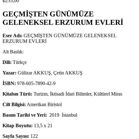
₺
235,00
GEÇMİŞTEN GÜNÜMÜZE
GELENEKSEL ERZURUM EVLERİ
Eser Adı:
GEÇMİŞTEN GÜNÜMÜZE GELENEKSEL
ERZURUM EVLERİ
Alt Baslık:
Dili:
Türkçe
Yazar:
Gülizar AKKUŞ, Çetin AKKUŞ
İSBN:
978-605-7890-42-9
Kitabın Türü:
Turizm, İktisadi İdari Bilimler, Kültürel Miras
Cilt Bilgisi:
Amerikan Biristol
Basım Tarihi ve Yeri:
2019 İstanbul
Kitap Boyutu:
13,5 x 21
Sayfa Sayısı:
122