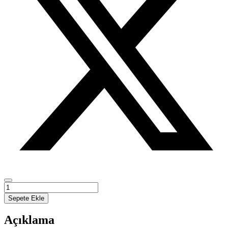
GEÇMİŞTEN
GÜNÜMÜZE
Sepete Ekle
GELENEKSEL
ERZURUM
Açıklama
EVLERİ