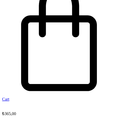
Cart
₺
365,00