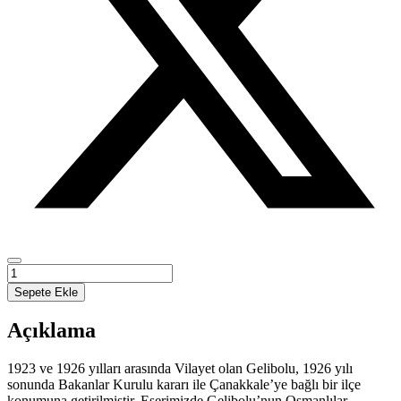
Gelibolu
Vilayeti
Sepete Ekle
1923-
1926
Açıklama
adet
1923 ve 1926 yılları arasında Vilayet olan Gelibolu, 1926 yılı
sonunda Bakanlar Kurulu kararı ile Çanakkale’ye bağlı bir ilçe
konumuna getirilmiştir. Eserimizde Gelibolu’nun Osmanlılar