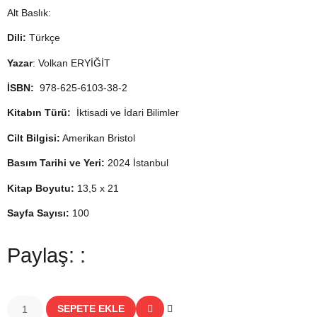
Alt Baslık:
Dili:
Türkçe
Yazar
: Volkan ERYİĞİT
İSBN:
978-625-6103-38-2
Kitabın Türü:
İktisadi ve İdari Bilimler
Cilt Bilgisi:
Amerikan Bristol
Basım Tarihi ve Yeri:
2024 İstanbul
Kitap Boyutu:
13,5 x 21
Sayfa Sayısı:
100
Paylaş: :
SEPETE EKLE