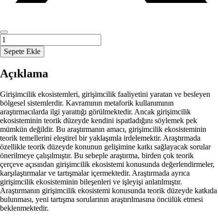
GİRİŞİMCİLİK
EKOSİSTEMİNİN
Sepete Ekle
TEORİK
TEMELLERİ
Açıklama
adet
Girişimcilik ekosistemleri, girişimcilik faaliyetini yaratan ve besleyen
bölgesel sistemlerdir. Kavramının metaforik kullanımının
araştırmacılarda ilgi yarattığı görülmektedir. Ancak girişimcilik
ekosisteminin teorik düzeyde kendini ispatladığını söylemek pek
mümkün değildir. Bu araştırmanın amacı, girişimcilik ekosisteminin
teorik temellerini eleştirel bir yaklaşımla irdelemektir. Araştırmada
özellikle teorik düzeyde konunun gelişimine katkı sağlayacak sorular
önerilmeye çalışılmıştır. Bu sebeple araştırma, birden çok teorik
çerçeve açısından girişimcilik ekosistemi konusunda değerlendirmeler,
karşılaştırmalar ve tartışmalar içermektedir. Araştırmada ayrıca
girişimcilik ekosisteminin bileşenleri ve işleyişi anlatılmıştır.
Araştırmanın girişimcilik ekosistemi konusunda teorik düzeyde katkıda
bulunması, yeni tartışma sorularının araştırılmasına öncülük etmesi
beklenmektedir.