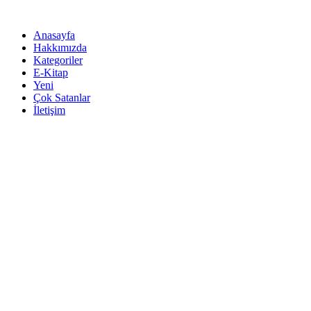
İçeriğe
atla
Anasayfa
Hakkımızda
Kategoriler
E-Kitap
Yeni
Çok Satanlar
İletişim