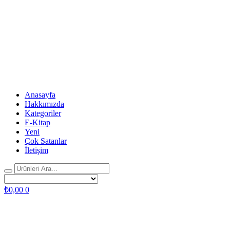
Anasayfa
Hakkımızda
Kategoriler
E-Kitap
Yeni
Çok Satanlar
İletişim
₺
0,00
0