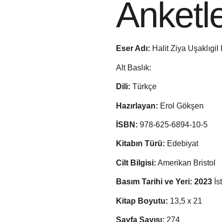
Anketl
Eser Adı:
Halit Ziya Uşaklıgil
Alt Baslık:
Dili:
Türkçe
Hazırlayan:
Erol Gökşen
İSBN:
978-625-6894-10-5
Kitabın Türü:
Edebiyat
Cilt Bilgisi:
Amerikan Bristol
Basım Tarihi ve Yeri: 2023
İs
Kitap Boyutu:
13,5 x 21
Sayfa Sayısı:
274