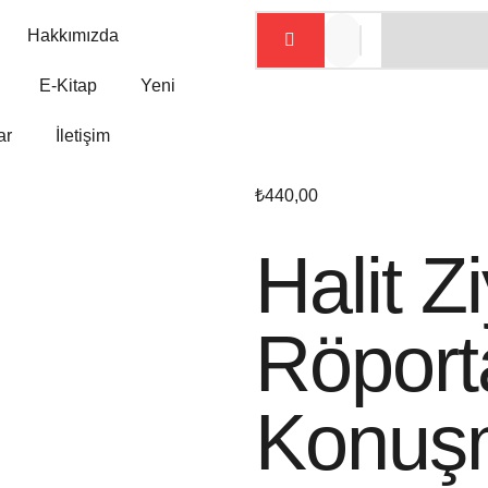
Hakkımızda
E-Kitap
Yeni
ar
İletişim
₺
440,00
Halit Z
Röporta
Konuşm