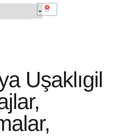
0
iya Uşaklıgil
jlar,
alar,