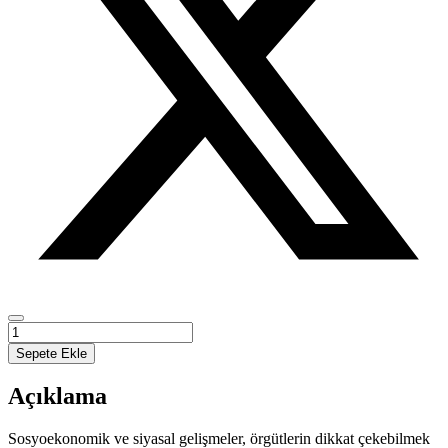
HALKLA
İLİŞKİLER
Sepete Ekle
VE
KAMPANYALAR
Açıklama
adet
Sosyoekonomik ve siyasal gelişmeler, örgütlerin dikkat çekebilmek