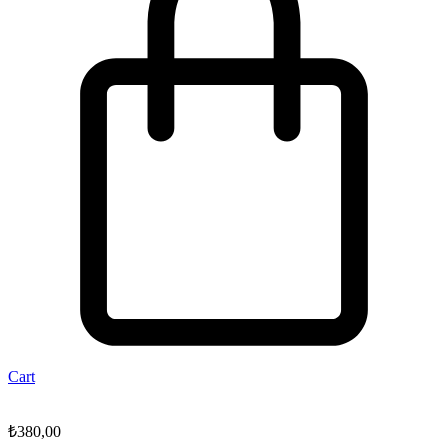
Cart
₺
380,00