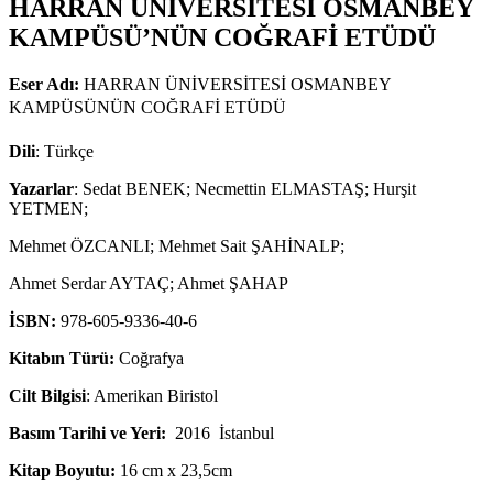
HARRAN ÜNİVERSİTESİ OSMANBEY
KAMPÜSÜ’NÜN COĞRAFİ ETÜDÜ
Eser Adı:
HARRAN ÜNİVERSİTESİ OSMANBEY
KAMPÜSÜNÜN COĞRAFİ ETÜDÜ
Dili
: Türkçe
Yazarlar
: Sedat BENEK; Necmettin ELMASTAŞ; Hurşit
YETMEN;
Mehmet ÖZCANLI; Mehmet Sait ŞAHİNALP;
Ahmet Serdar AYTAÇ; Ahmet ŞAHAP
İSBN:
978-605-9336-40-6
Kitabın Türü:
Coğrafya
Cilt Bilgisi
: Amerikan Biristol
Basım Tarihi ve Yeri:
2016 İstanbul
Kitap Boyutu:
16 cm x 23,5cm