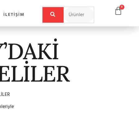
0
İLETIŞIM
’DAKİ
ELİLER
İLER
leriyle