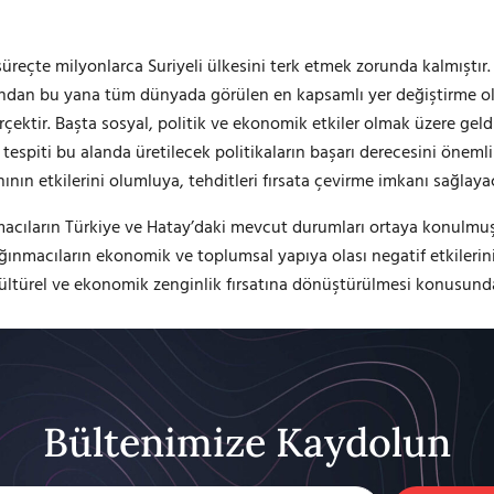
süreçte milyonlarca Suriyeli ülkesini terk etmek zorunda kalmıştır. 
ndan bu yana tüm dünyada görülen en kapsamlı yer değiştirme olayı
erçektir. Başta sosyal, politik ve ekonomik etkiler olmak üzere ge
 tespiti bu alanda üretilecek politikaların başarı derecesini önemli 
nın etkilerini olumluya, tehditleri fırsata çevirme imkanı sağlayac
nmacıların Türkiye ve Hatay’daki mevcut durumları ortaya konulmu
eli sığınmacıların ekonomik ve toplumsal yapıya olası negatif etkil
ültürel ve ekonomik zenginlik fırsatına dönüştürülmesi konusunda p
Bültenimize Kaydolun