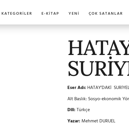
KATEGORILER
E-KITAP
YENI
ÇOK SATANLAR
HATAY
SURİY
Eser Adı:
HATAY’DAKİ SURİYEL
Alt Baslık: Sosyo-ekonomik Yön
Dili:
Türkçe
Yazar:
Mehmet DURUEL