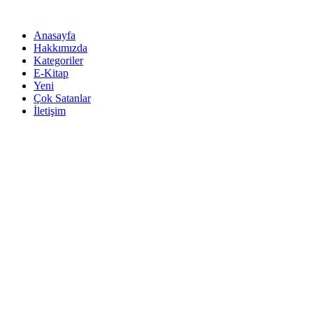
İçeriğe
atla
Anasayfa
Hakkımızda
Kategoriler
E-Kitap
Yeni
Çok Satanlar
İletişim