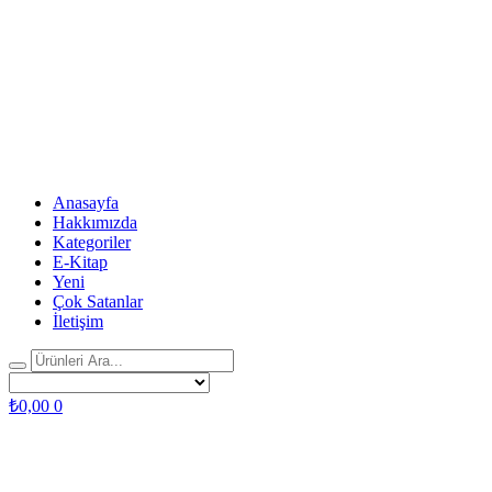
Anasayfa
Hakkımızda
Kategoriler
E-Kitap
Yeni
Çok Satanlar
İletişim
₺
0,00
0