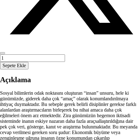
İktisat,
Maliye
Sepete Ekle
ve
İşletme
Açıklama
Alanında
Güncel
Çalışmalar
Sosyal bilimlerin odak noktasını oluşturan “insan” unsuru, hele ki
adet
günümüzde, giderek daha çok “amaç” olarak konumlandırılmaya
ihtiyaç duymaktadır. Bu sebeple gerek belirli disiplinler gerekse farklı
alanlardan araştırmacıların birleşerek bu nihai amaca daha çok
eğilmeleri önem arz etmektedir. Zira günümüzün hegemon iktisadi
sisteminde inanın eskiye nazaran daha fazla araçsallaştırıldığına dair
pek çok veri, gösterge, kanıt ve araştırma bulunmaktadır. Bu meyanda
cevap verilmesi gereken soru şudur: Ekonomik büyüme veya
zenginleşme uğruna insanın özne konumundan çıkarılıp