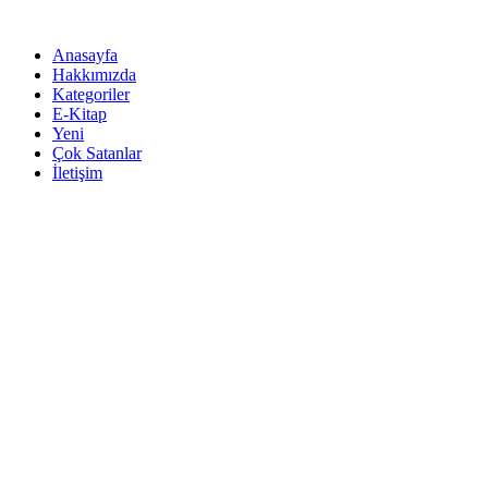
İçeriğe
atla
Anasayfa
Hakkımızda
Kategoriler
E-Kitap
Yeni
Çok Satanlar
İletişim