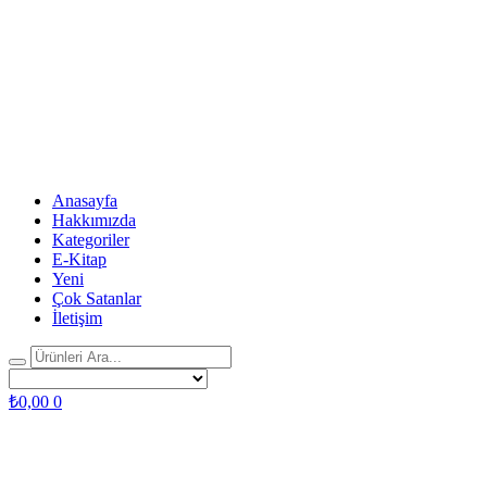
Anasayfa
Hakkımızda
Kategoriler
E-Kitap
Yeni
Çok Satanlar
İletişim
₺
0,00
0