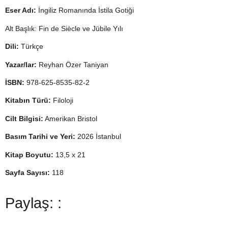
Eser Adı:
İngiliz Romanında İstila Gotiği
Alt Başlık: Fin de Siècle ve Jübile Yılı
Dili:
Türkçe
Yazar/lar:
Reyhan Özer Taniyan
İSBN:
978-625-8535-82-2
Kitabın Türü:
Filoloji
Cilt Bilgisi:
Amerikan Bristol
Basım Tarihi ve Yeri:
2026 İstanbul
Kitap Boyutu:
13,5 x 21
Sayfa Sayısı:
118
Paylaş: :