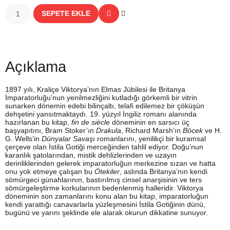
SEPETE EKLE
Açıklama
1897 yılı, Kraliçe Viktorya’nın Elmas Jübilesi ile Britanya
İmparatorluğu’nun yenilmezliğini kutladığı görkemli bir vitrin
sunarken dönemin edebi bilinçaltı, telafi edilemez bir çöküşün
dehşetini yansıtmaktaydı. 19. yüzyıl İngiliz romanı alanında
hazırlanan bu kitap,
fin de siècle
döneminin en sarsıcı üç
başyapıtını, Bram Stoker’ın
Drakula
, Richard Marsh’ın
Böcek
ve H.
G. Wells’in
Dünyalar Savaşı
romanlarını, yenilikçi bir kuramsal
çerçeve olan İstila Gotiği merceğinden tahlil ediyor. Doğu’nun
karanlık şatolarından, mistik dehlizlerinden ve uzayın
derinliklerinden gelerek imparatorluğun merkezine sızan ve hatta
onu yok etmeye çalışan bu
Ötekiler
, aslında Britanya’nın kendi
sömürgeci günahlarının, bastırılmış cinsel anarşisinin ve ters
sömürgeleştirme korkularının bedenlenmiş halleridir. Viktorya
döneminin son zamanlarını konu alan bu kitap, imparatorluğun
kendi yarattığı canavarlarla yüzleşmesini İstila Gotiğinin dünü,
bugünü ve yarını şeklinde ele alarak okurun dikkatine sunuyor.